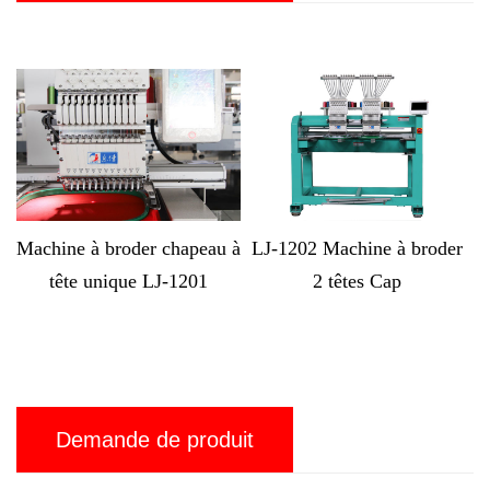
oder chapeau à
LJ-1202 Machine à broder
LJ-MX1212 Ma
que LJ-1201
2 têtes Cap
broder informat
têtes
Demande de produit