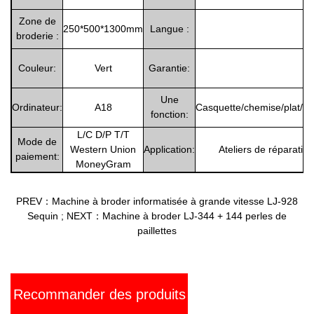
Zone de
250*500*1300mm
Langue :
broderie :
Couleur:
Vert
Garantie:
Une
Ordinateur:
A18
Casquette/chemise/plat/3D
fonction:
L/C D/P T/T
Mode de
Western Union
Application:
Ateliers de réparatio
paiement:
MoneyGram
PREV：Machine à broder informatisée à grande vitesse LJ-928
Sequin
;
NEXT：Machine à broder LJ-344 + 144 perles de
paillettes
Recommander des produits