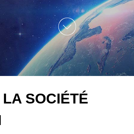
Ruban Enrouleur LJ
Machine À Broder
Mélangée À Chaud LJ
Rhinestone
Machine À Broder Mi
LJ-Multifonction
Machine À Broder
Tubulaire LJ-Cap/T-Sh
Machine À Broder
D'impression LJ-Spra
 LA SOCIÉTÉ
N