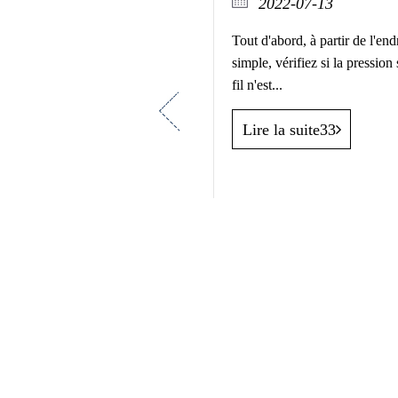
2022-07-13
 pour l'entretien de la
broder
Tout d'abord, à partir de l'endr
simple, vérifiez si la pression 
07-21
fil n'est...
ture et humidité ambiantes Les
Previous
Lire la suite33
 température et d'humidité des
roder informatisé...
uite33