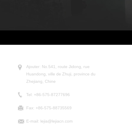
NOUS CONTACTER
Ajouter: No.541, route Jidong, rue
Huandong, ville de Zhuji, province du
Zhejiang, Chine
Tel: +86-575-87277696
Fax: +86-575-88735569
E-mail:
lejia@lejiacn.com