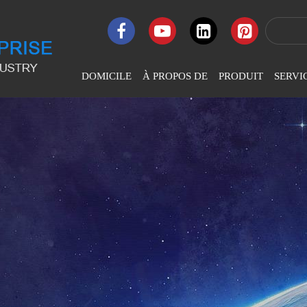
DOMICILE
À PROPOS DE
PRODUIT
SERVI
Profil De La Société
Machine À Broder
Informatisée LJ-Flat
Culture D'entreprise
Machine À Broder LJ
Haute Vitesse
Honneur De L'entreprise
Machine À Broder LJ
Historique Du
Sequin-Perles
Développement
Machine À Broder LJ
Chenille Et Point De
Chaînette
Machine À Broder À