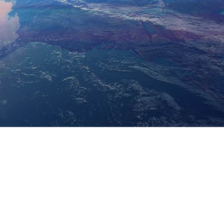
فارسی
Bahasa Melayu
-
Italiano
xte
Deutsch
Nederlands
irt
বাংলা
y
ไทย
Tiếng Việt
한국어
日本語
Français