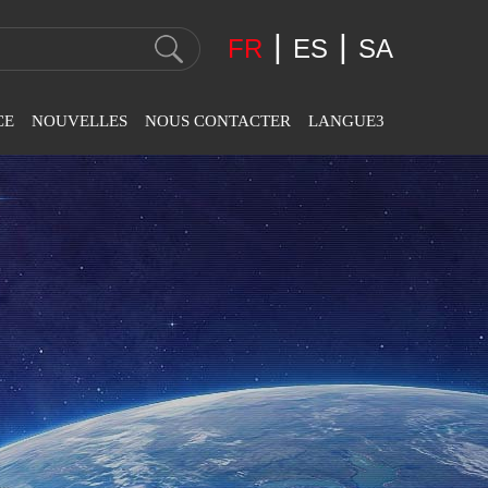
|
|
FR
ES
SA
CE
NOUVELLES
NOUS CONTACTER
LANGUE3
Nouvelles De La Société
Coordonnées
English
Nouvelles De L'industrie
Feedback
عربى
-
Nouvelles De L'exposition
Español
-
Svenska
Slovák
-
Română
Português