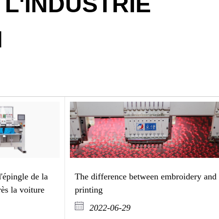
L'INDUSTRIE
N
d'épingle de la
The difference between embroidery and
rès la voiture
printing
2022-06-29