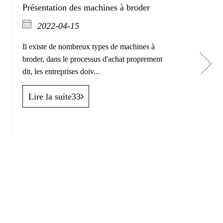
Présentation des machines à broder
Principe
broder et
2022-04-15
202
Il existe de nombreux types de machines à
broder, dans le processus d'achat proprement
Tout d'abo
Next
dit, les entreprises doiv...
CAO pour 
le motif, p
Lire la suite33
Lire la