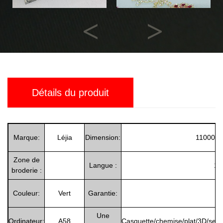
Previous
Next
Détails du produit
Marque:
Léjia
Dimension:
11000*
Zone de
Langue :
12
broderie :
Couleur:
Vert
Garantie:
1
Une
Ordinateur:
A58
Casquette/chemise/plat/3D/sequ