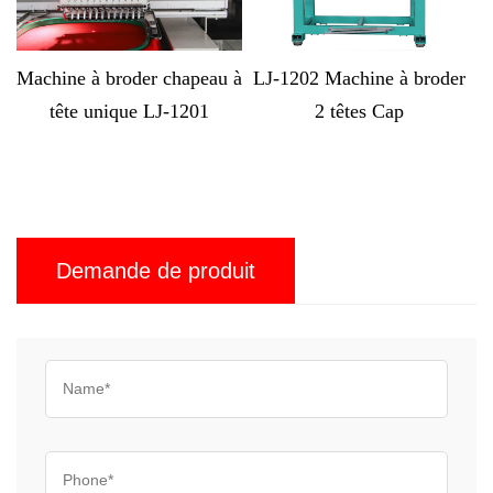
chine à broder chapeau à
LJ-1202 Machine à broder
LJ-
tête unique LJ-1201
2 têtes Cap
brod
Demande de produit